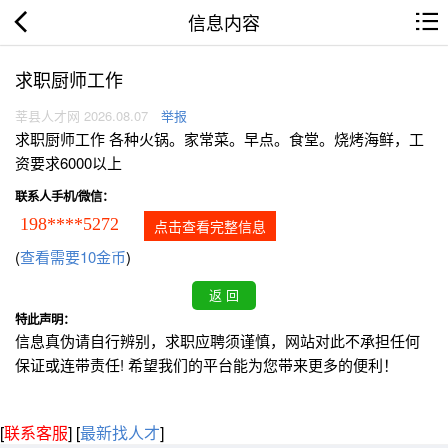
信息内容
求职厨师工作
莘县人才网 2026.08.07
举报
求职厨师工作 各种火锅。家常菜。早点。食堂。烧烤海鲜，工
资要求6000以上
联系人手机/微信：
198****5272
点击查看完整信息
(
查看需要10金币
)
特此声明：
信息真伪请自行辨别，求职应聘须谨慎，网站对此不承担任何
保证或连带责任! 希望我们的平台能为您带来更多的便利！
[
联系客服
]
[
最新找人才
]