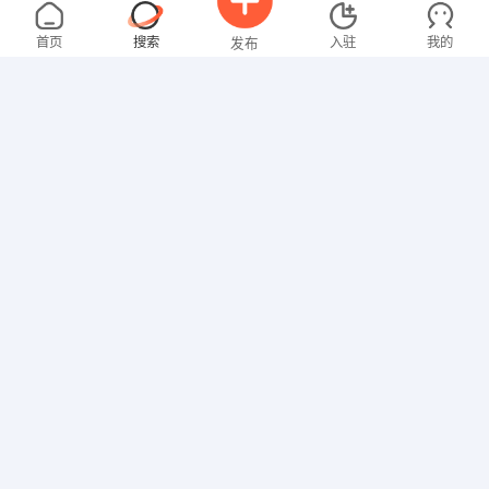
林先生
5000-8000元
08-05
不限区域
全职
大专
首页
搜索
入驻
我的
发布
技工/普工
罗女士
4000-5000元
08-05
不限区域
全职
本科
招聘信息
求职简历
教师
崔先生
5000-8000元
08-05
不限区域
全职
司机/交通
男先生
4000-5000元
08-05
不限区域
全职
高中