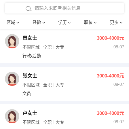
在校学生工作经验
本科
行政后勤
建筑装潢
确定
区域
经验
学历
职位
更多
三年以上工作经验
硕士
销售岗位
教师
曾女士
3000-4000元
四年以上工作经验
博士
文员
护士
08-07
不限区域
全职
大专
五年以上工作经验
财务会计
传单派发
行政/后勤
十年以上工作经验
超市零售
促销导购
张女士
3000-4000元
网络IT
保健按摩
08-07
不限区域
全职
大专
文员
快递员
前台接待
收银员
技术员/工程师
卢女士
3000-4000元
08-07
水电/机修
部门经理
不限区域
全职
大专