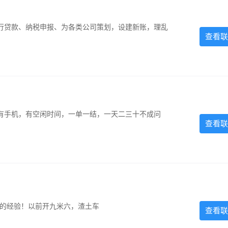
银行贷款、纳税申报、为各类公司策划，设建新账，理乱
查看联
有手机，有空闲时间，一单一结，一天二三十不成问
查看联
超的经验！以前开九米六，渣土车
查看联