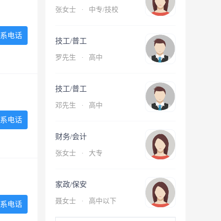
张女士
·
中专/技校
系电话
技工/普工
罗先生
·
高中
技工/普工
邓先生
·
高中
系电话
财务/会计
张女士
·
大专
家政/保安
聂女士
·
高中以下
系电话