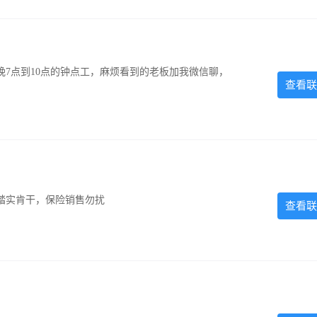
7点到10点的钟点工，麻烦看到的老板加我微信聊，
查看联
踏实肯干，保险销售勿扰
查看联