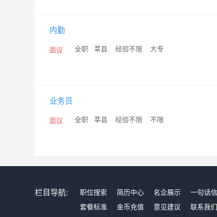
内勤
/
全职
/
莘县
/
经验不限
/
大专
面议
业务员
/
全职
/
莘县
/
经验不限
/
不限
面议
栏目导航:
职位搜索
简历中心
名企展示
一句话
套餐标准
金币充值
意见建议
联系我