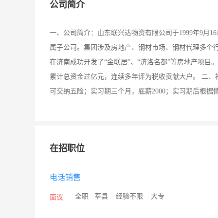
公司简介
一、公司简介：山东联兴达物资有限公司于1999年9月
属子公司。集团涉及房地产、钢材市场、钢材代理多个行业
在济南成功开发了“金联居”、“济洛名都”等房地产项
累计总资金过亿元，连续多年评为税收贡献大户。 二、
可交纳五险；实习期三个月，底薪2000；实习期后根据
在招职位
电话销售
/
全职
/
莘县
/
经验不限
/
大专
面议