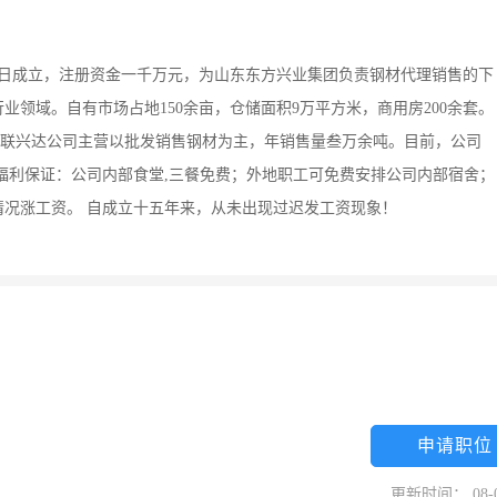
16日成立，注册资金一千万元，为山东东方兴业集团负责钢材代理销售的下
领域。自有市场占地150余亩，仓储面积9万平方米，商用房200余套。
目。联兴达公司主营以批发销售钢材为主，年销售量叁万余吨。目前，公司
福利保证：公司内部食堂,三餐免费；外地职工可免费安排公司内部宿舍；
情况涨工资。 自成立十五年来，从未出现过迟发工资现象！
申请职位
更新时间： 08-